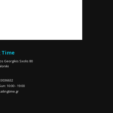
g Time
os Georgikis Sxolis 80
loniki
13036632
un: 10:00 - 19:00
ailingtime.gr