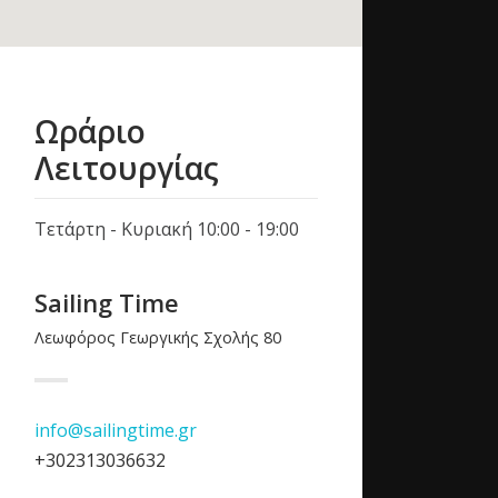
+1 234 
9-13 & 
hello@v
Ωράριο
Λειτουργίας
LATEST 
Τετάρτη - Κυριακή 10:00 - 19:00
Sailing Time
Λεωφόρος Γεωργικής Σχολής 80
info@sailingtime.gr
+302313036632