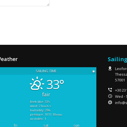
Sailin
eather
Leofor
SAILING TIME
◉
Thessa
33°
57001
+30 23
fair
Wed - S
feels like: 33
info@s
°c
wind: 21
s
km/h
humidity: 29
%
pressure: 1011.18
mbar
uv index: 1
fri
sat
sun