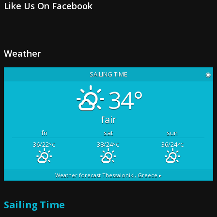
Like Us On Facebook
Weather
SAILING TIME
◉
34°
fair
fri
sat
sun
36/22
38/24
36/24
°C
°C
°C
Weather forecast
Thessaloniki, Greece ▸
Sailing Time