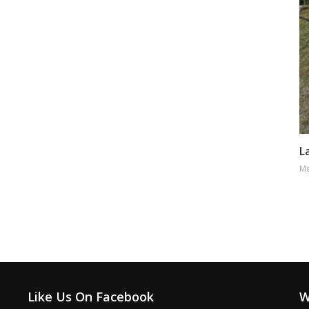
L
Με
Like Us On Facebook
W