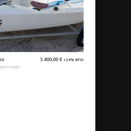
η στο καλάθι
no
3.400,00
€
+24% ΦΠΑ
μένα σκάφη