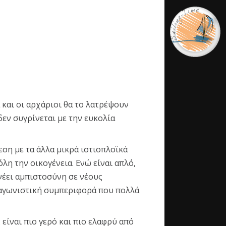
Archiv
Ιούλιος 202
Μάρτιος 20
Catego
ά και οι αρχάριοι θα το λατρέψουν
δεν συγρίνεται με την ευκολία
απόψεις
Άρθρα
Νέα
θεση με τα άλλα μικρά ιστιοπλοϊκά
λη την οικογένεια. Ενώ είναι απλό,
CONTAC
νέει αμπιστοσύνη σε νέους
 αγωνιστική συμπεριφορά που πολλά
River Str
5690-97
είναι πιο γερό και πιο ελαφρύ από