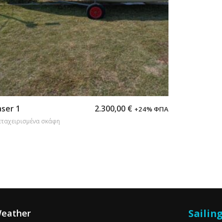
Προσθήκη στο καλάθι
aser 1
2.300,00
€
+24% ΦΠΑ
ταχειρισμένα σκάφη
Sailin
eather