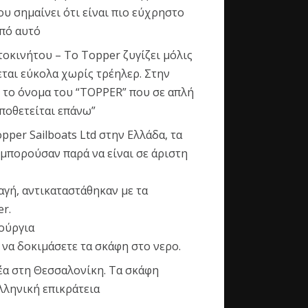
υ σημαίνει ότι είναι πιο εύχρηστο
+1 234 
9-13 & 
από αυτό
hello@v
οκινήτου – Το Topper ζυγίζει μόλις
εται εύκολα χωρίς τρέηλερ. Στην
ι το όνομα του “TOPPER” που σε απλή
LATEST 
ποθετείται επάνω”
per Sailboats Ltd στην Ελλάδα, τα
Could not 
 μπορούσαν παρά να είναι σε άριστη
αγή, αντικαταστάθηκαν με τα
r.
νούργια
 να δοκιμάσετε τα σκάφη στο νερο.
έα στη Θεσσαλονίκη. Τα σκάφη
λληνική επικράτεια