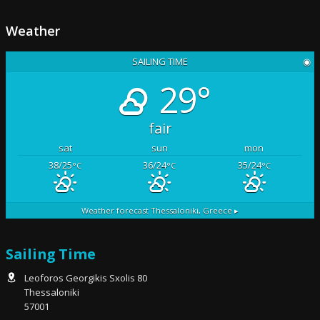
Weather
SAILING TIME
◉
29°
fair
sat
sun
mon
38/25
36/24
35/24
°C
°C
°C
Weather forecast
Thessaloniki, Greece ▸
Sailing Time
Leoforos Georgikis Sxolis 80
Thessaloniki
57001