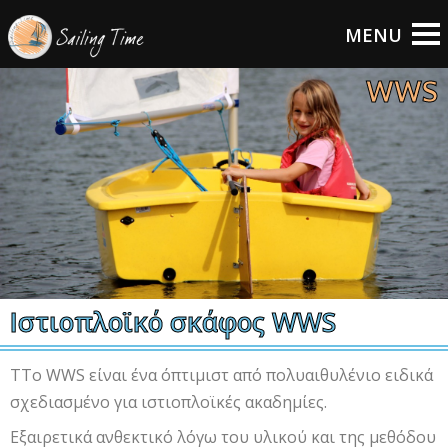
WWS
Ιστιοπλοϊκό σκάφος WWS
ΤΤο WWS είναι ένα όπτιμιστ από πολυαιθυλένιο ειδικά
σχεδιασμένο για ιστιοπλοϊκές ακαδημίες.
Εξαιρετικά ανθεκτικό λόγω του υλικού και της μεθόδου