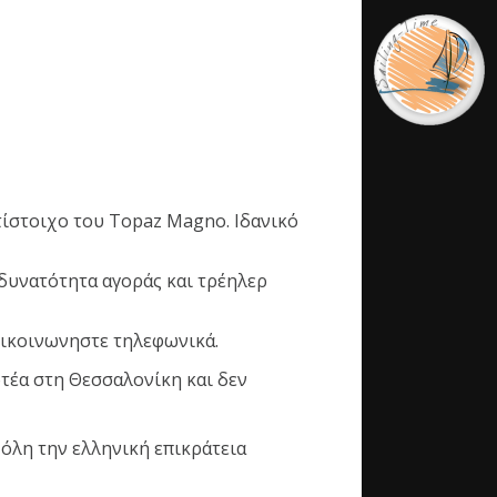
Archiv
Ιούλιος 202
Μάρτιος 20
τίστοιχο του Topaz Magno. Ιδανικό
Catego
απόψεις
 δυνατότητα αγοράς και τρέηλερ
Άρθρα
Νέα
πικοινωνηστε τηλεφωνικά.
τέα στη Θεσσαλονίκη και δεν
CONTAC
όλη την ελληνική επικράτεια
River Str
5690-97