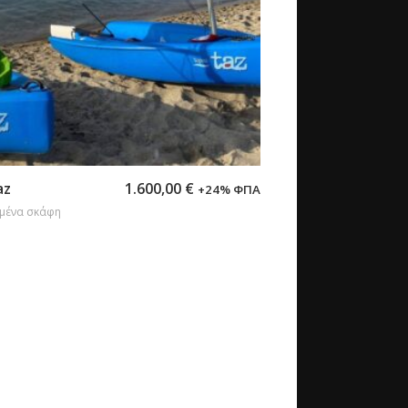
η στο καλάθι
az
1.600,00
€
+24% ΦΠΑ
μένα σκάφη