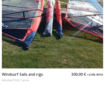
Προσθήκη στο καλάθι
Windsurf Sails and rigs.
300,00
€
+24% ΦΠΑ
Windsurf SUP Canoe