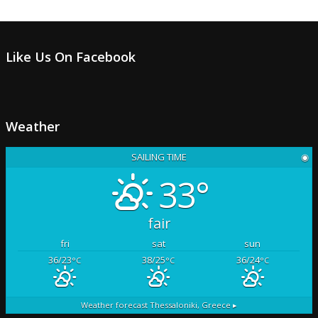
Like Us On Facebook
Weather
SAILING TIME
◉
33°
fair
fri
sat
sun
36/23
38/25
36/24
°C
°C
°C
Weather forecast
Thessaloniki, Greece ▸