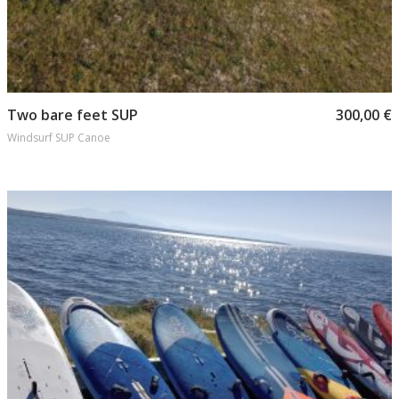
Προσθήκη στο καλάθι
Two bare feet SUP
300,00
€
Windsurf SUP Canoe