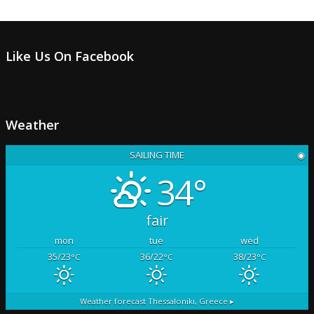
Like Us On Facebook
Weather
SAILING TIME
◉
34°
fair
mon
tue
wed
35/23
36/22
38/23
°C
°C
°C
Weather forecast
Thessaloniki, Greece ▸