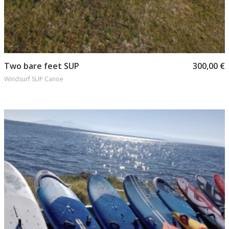
Προσθήκη στο καλάθι
Two bare feet SUP
300,00
€
Windsurf SUP Canoe