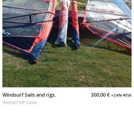
Προσθήκη στο καλάθι
Windsurf Sails and rigs.
300,00
€
+24% ΦΠΑ
Windsurf SUP Canoe