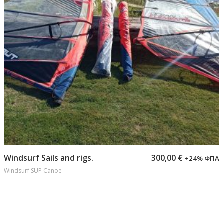
Προσθήκη στο καλάθι
Windsurf Sails and rigs.
300,00
€
+24% ΦΠΑ
Windsurf SUP Canoe