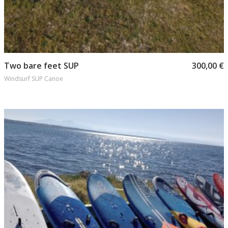
Προσθήκη στο καλάθι
Two bare feet SUP
300,00
€
Windsurf SUP Canoe