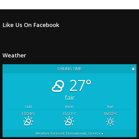
Like Us On Facebook
Weather
SAILING TIME
◉
27°
fair
sun
mon
tue
37/24
35/23
36/22
°C
°C
°C
Weather forecast
Thessaloniki, Greece ▸